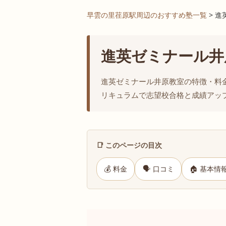
早雲の里荏原駅周辺のおすすめ塾一覧
> 
進英ゼミナール井
進英ゼミナール井原教室の特徴・料
リキュラムで志望校合格と成績アッ
📑 このページの目次
💰 料金
🗣 口コミ
🏠 基本情