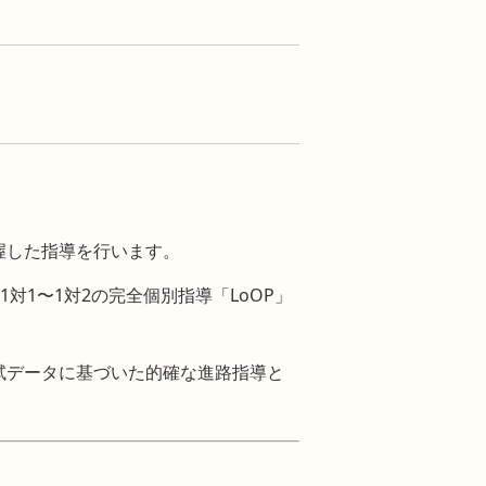
握した指導を行います。
対1〜1対2の完全個別指導「LoOP」
試データに基づいた的確な進路指導と