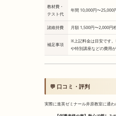
教材費・
年間 10,000円〜2
テスト代
諸維持費
月額 1,500円〜2,
※上記料金は目安です。
補足事項
や特別講座などの費用
💬 口コミ・評判
実際に進英ゼミナール井原教室に通わ
【保護者様の声】熱心で親しみや