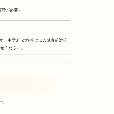
途実費が必要）
す。中学3年の後半には入試直前対策
わせください。
す。